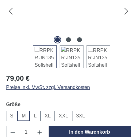
Regulärer Preis:
79,00 €
Preise inkl. MwSt. zzgl. Versandkosten
auswählen
Größe
S
M
L
XL
XXL
3XL
Produkt Anzahl: Gib den gewünschten Wert e
In den Warenkorb