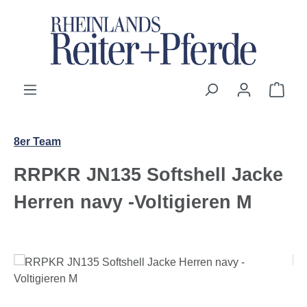
Zum Hauptinhalt springen
Ware
8er Team
RRPKR JN135 Softshell Jacke
Herren navy -Voltigieren M
Bildergalerie überspringen