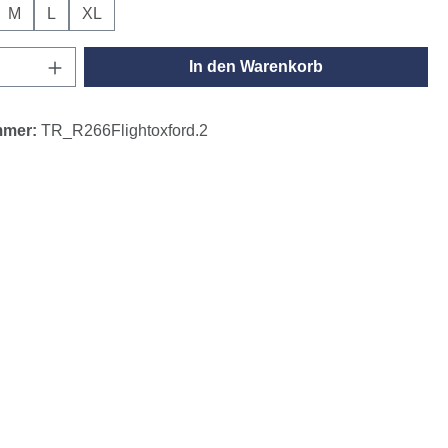
M
L
XL
Anzahl: Gib den gewünschten Wert ein oder
In den Warenkorb
mmer:
TR_R266Flightoxford.2