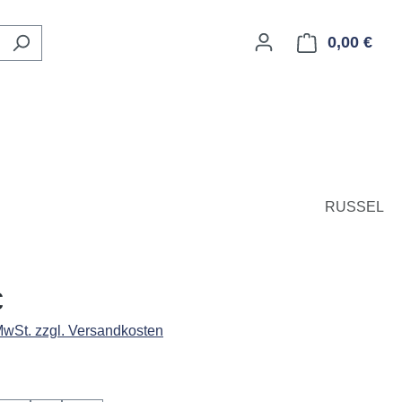
0,00 €
Ware
RUSSEL
eis:
€
 MwSt. zzgl. Versandkosten
ählen