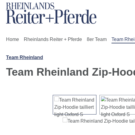
m Hauptinhalt springen
Zur Suche springen
Zur Hauptnavigation springen
Home
Rheinlands Reiter + Pferde
8er Team
Team Rhei
Team Rheinland
Team Rheinland Zip-Hoodie
Bildergalerie überspringen