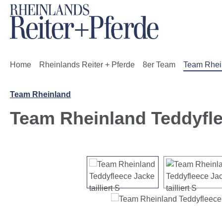
m Hauptinhalt springen
Zur Suche springen
Zur Hauptnavigation springen
Home
Rheinlands Reiter + Pferde
8er Team
Team Rhei
Team Rheinland
Team Rheinland Teddyflee
Bildergalerie überspringen