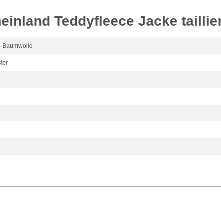
inland Teddyfleece Jacke taillier
io-Baumwolle
ter