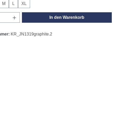
M
L
XL
Anzahl: Gib den gewünschten Wert ein oder
In den Warenkorb
mmer:
KR_JN1319graphite.2