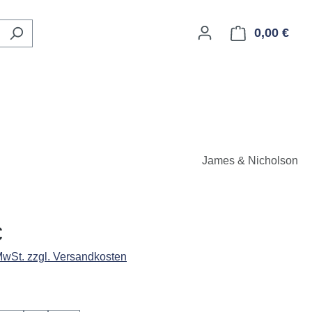
0,00 €
Ware
James & Nicholson
eis:
€
 MwSt. zzgl. Versandkosten
ählen