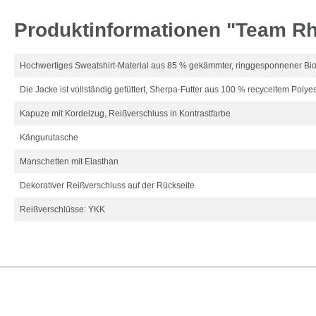
Produktinformationen "Team Rhe
Hochwertiges Sweatshirt-Material aus 85 % gekämmter, ringgesponnener B
Die Jacke ist vollständig gefüttert, Sherpa-Futter aus 100 % recyceltem Polyes
Kapuze mit Kordelzug, Reißverschluss in Kontrastfarbe
Kängurutasche
Manschetten mit Elasthan
Dekorativer Reißverschluss auf der Rückseite
Reißverschlüsse: YKK