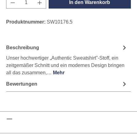
Produkt Anzahl: Gib den gewünschten Wert e
In den Warenkorb
Produktnummer:
SW10176.5
Beschreibung
Unser hochwertiger „Authentic Sweatshirt"-Stoff, ein
zeitgemäßer Schnitt und ein modernes Design bringen
all das zusammen,…
Mehr
Bewertungen