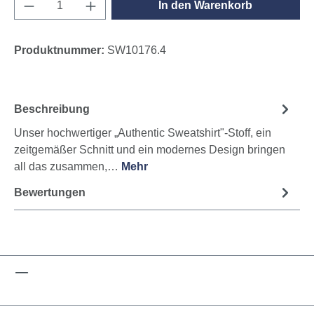
Produkt Anzahl: Gib den gewünschten Wert e
In den Warenkorb
Produktnummer:
SW10176.4
Beschreibung
Unser hochwertiger „Authentic Sweatshirt"-Stoff, ein
zeitgemäßer Schnitt und ein modernes Design bringen
all das zusammen,…
Mehr
Bewertungen