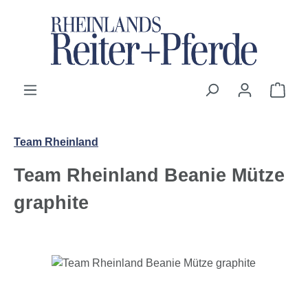
Zum Hauptinhalt springen
Ware
Team Rheinland
Team Rheinland Beanie Mütze
graphite
Bildergalerie überspringen