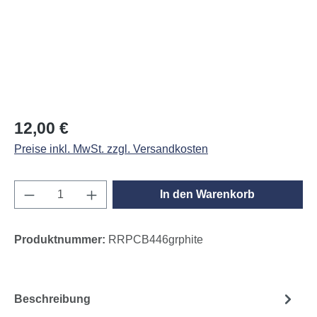
Regulärer Preis:
12,00 €
Preise inkl. MwSt. zzgl. Versandkosten
Produkt Anzahl: Gib den gewünschten Wert e
In den Warenkorb
Produktnummer:
RRPCB446grphite
Beschreibung