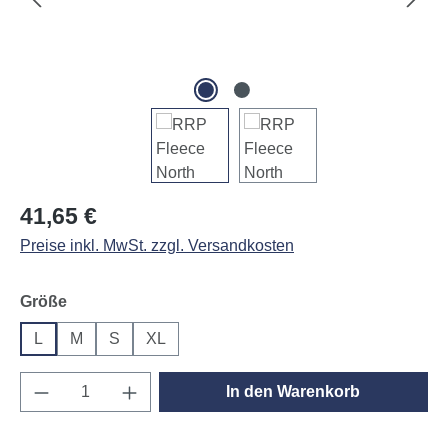
Regulärer Preis:
41,65 €
Preise inkl. MwSt. zzgl. Versandkosten
auswählen
Größe
L
M
S
XL
Produkt Anzahl: Gib den gewünschten Wert e
In den Warenkorb