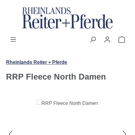
Zum Hauptinhalt springen
Ware
Rheinlands Reiter + Pferde
RRP Fleece North Damen
Bildergalerie überspringen