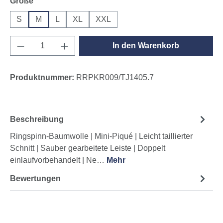
auswählen
Größe
S
M
L
XL
XXL
Produkt Anzahl: Gib den gewünschten Wert e
In den Warenkorb
Produktnummer:
RRPKR009/TJ1405.7
Beschreibung
Ringspinn-Baumwolle | Mini-Piqué | Leicht taillierter
Schnitt | Sauber gearbeitete Leiste | Doppelt
einlaufvorbehandelt | Ne…
Mehr
Bewertungen