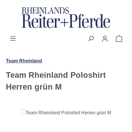
Zum Hauptinhalt springen
Ware
Team Rheinland
Team Rheinland Poloshirt
Herren grün M
Bildergalerie überspringen