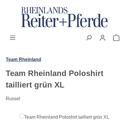
Zum Hauptinhalt springen
Ware
Team Rheinland
Team Rheinland Poloshirt
tailliert grün XL
Russel
Bildergalerie überspringen