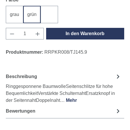
grau
grün
weiß
Produkt Anzahl: Gib den gewünschten Wert e
In den Warenkorb
Produktnummer:
RRPKR008/TJ145.9
Beschreibung
Ringgesponnene BaumwolleSeitenschlitze für hohe
BequemlichkeitVerstärkte SchulternahtErsatzknopf in
der SeitennahtDoppelnaht…
Mehr
Bewertungen