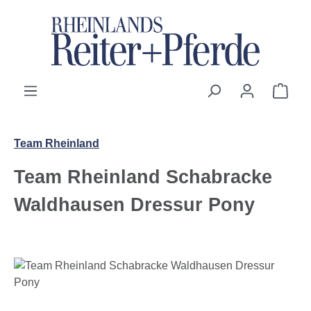
Zum Hauptinhalt springen
Ware
Team Rheinland
Team Rheinland Schabracke
Waldhausen Dressur Pony
Bildergalerie überspringen