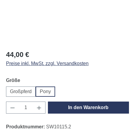
Regulärer Preis:
44,00 €
Preise inkl. MwSt. zzgl. Versandkosten
auswählen
Größe
Großpferd
Pony
Produkt Anzahl: Gib den gewünschten Wert e
In den Warenkorb
Produktnummer:
SW10115.2