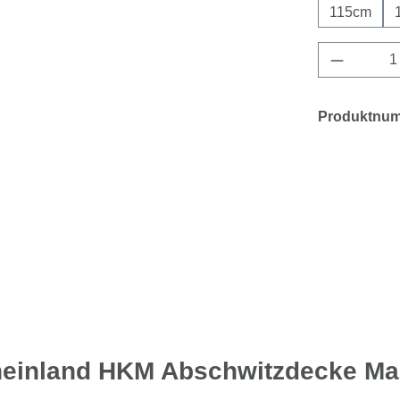
115cm
Produkt 
Produktnu
heinland HKM Abschwitzdecke Ma