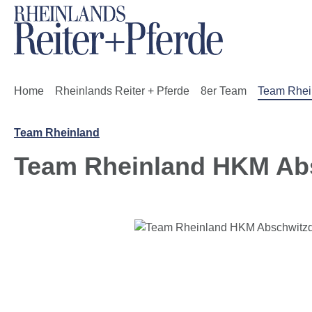
m Hauptinhalt springen
Zur Suche springen
Zur Hauptnavigation springen
Home
Rheinlands Reiter + Pferde
8er Team
Team Rhei
Team Rheinland
Team Rheinland HKM Ab
Bildergalerie überspringen