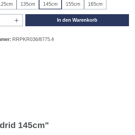
125cm
135cm
145cm
155cm
165cm
Anzahl: Gib den gewünschten Wert ein oder
In den Warenkorb
mmer:
RRPKR036/8775.4
drid 145cm"