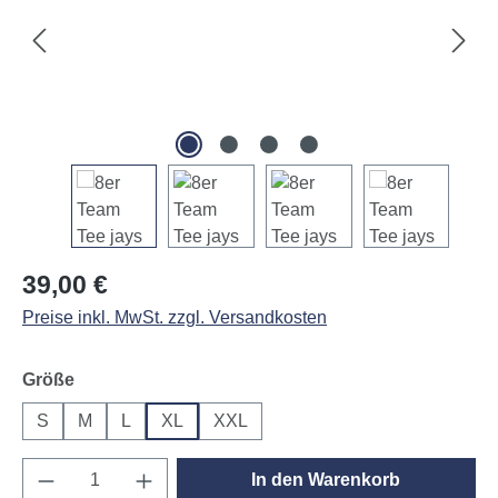
Regulärer Preis:
39,00 €
Preise inkl. MwSt. zzgl. Versandkosten
auswählen
Größe
S
M
L
XL
XXL
Produkt Anzahl: Gib den gewünschten Wert e
In den Warenkorb