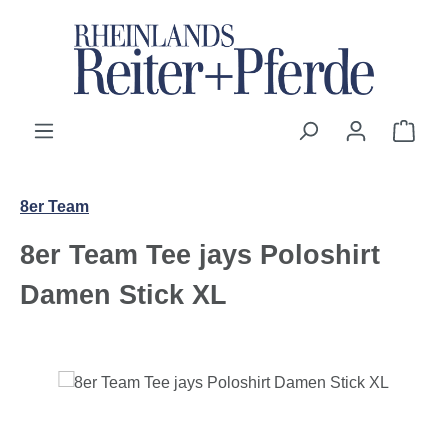
Zum Hauptinhalt springen
Ware
8er Team
8er Team Tee jays Poloshirt
Damen Stick XL
Bildergalerie überspringen