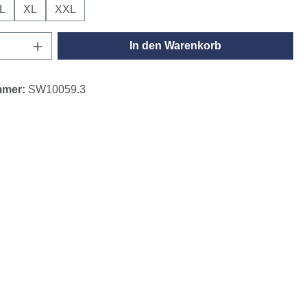
L
XL
XXL
Anzahl: Gib den gewünschten Wert ein oder
In den Warenkorb
mmer:
SW10059.3