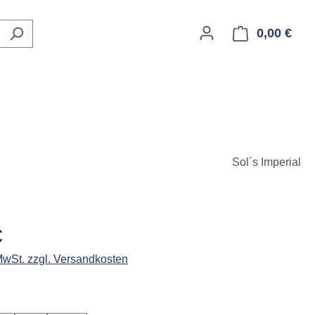
0,00 €
Ware
Sol´s Imperial
eis:
€
 MwSt. zzgl. Versandkosten
ählen