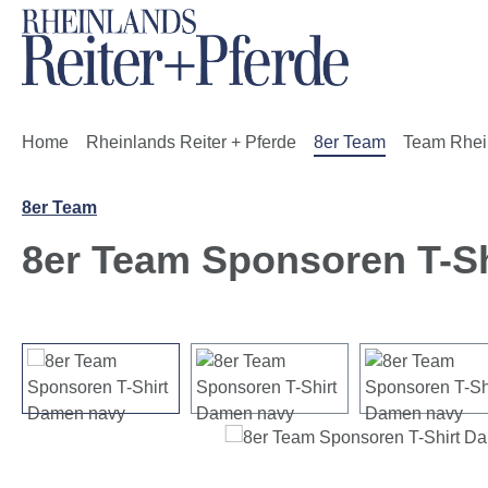
m Hauptinhalt springen
Zur Suche springen
Zur Hauptnavigation springen
Home
Rheinlands Reiter + Pferde
8er Team
Team Rhei
8er Team
8er Team Sponsoren T-S
Bildergalerie überspringen