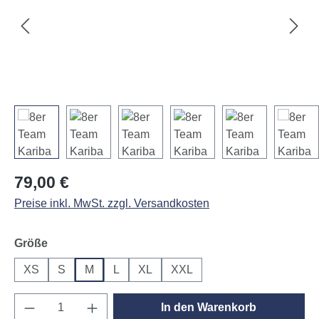
Regulärer Preis:
79,00 €
Preise inkl. MwSt. zzgl. Versandkosten
auswählen
Größe
XS
S
M
L
XL
XXL
Produkt Anzahl: Gib den gewünschten Wert e
In den Warenkorb