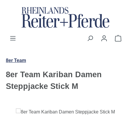
Zum Hauptinhalt springen
Ware
8er Team
8er Team Kariban Damen
Steppjacke Stick M
Bildergalerie überspringen