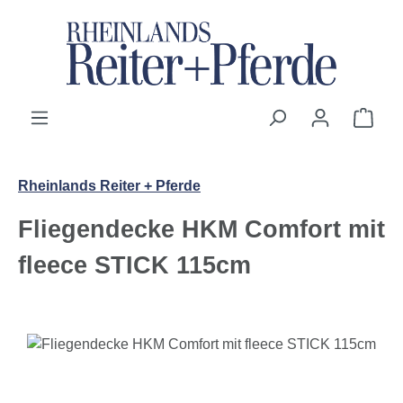
Zum Hauptinhalt springen
Ware
Rheinlands Reiter + Pferde
Fliegendecke HKM Comfort mit
fleece STICK 115cm
Bildergalerie überspringen