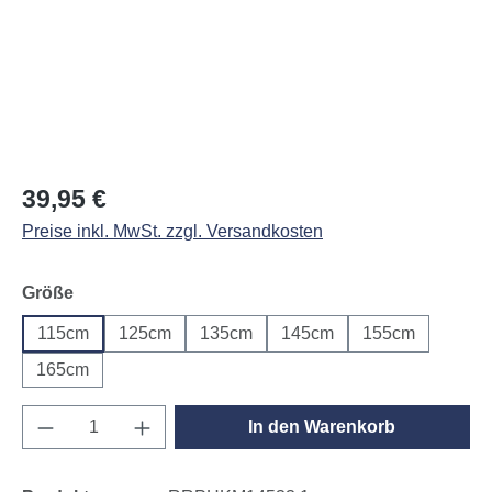
Regulärer Preis:
39,95 €
Preise inkl. MwSt. zzgl. Versandkosten
auswählen
Größe
115cm
125cm
135cm
145cm
155cm
165cm
Produkt Anzahl: Gib den gewünschten Wert e
In den Warenkorb