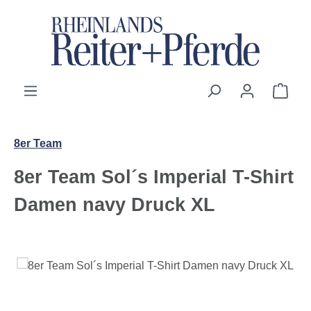
Zum Hauptinhalt springen
Ware
8er Team
8er Team Sol´s Imperial T-Shirt
Damen navy Druck XL
Bildergalerie überspringen