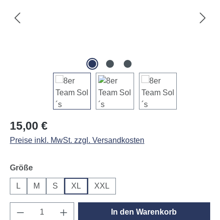
Regulärer Preis:
15,00 €
Preise inkl. MwSt. zzgl. Versandkosten
auswählen
Größe
L
M
S
XL
XXL
Produkt Anzahl: Gib den gewünschten Wert e
In den Warenkorb