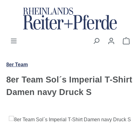
Zum Hauptinhalt springen
Ware
8er Team
8er Team Sol´s Imperial T-Shirt
Damen navy Druck S
Bildergalerie überspringen