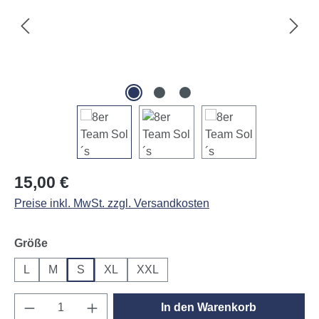
Regulärer Preis:
15,00 €
Preise inkl. MwSt. zzgl. Versandkosten
auswählen
Größe
L
M
S
XL
XXL
Produkt Anzahl: Gib den gewünschten Wert e
In den Warenkorb