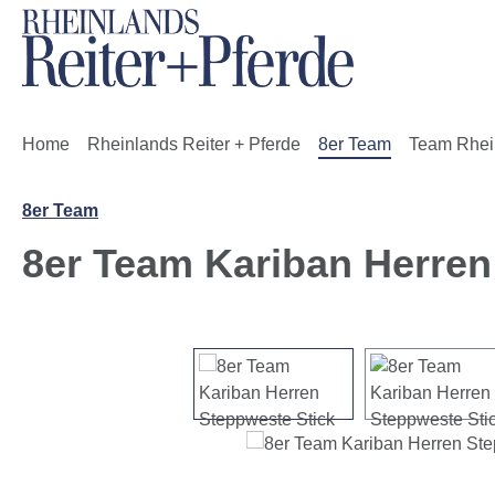
m Hauptinhalt springen
Zur Suche springen
Zur Hauptnavigation springen
Home
Rheinlands Reiter + Pferde
8er Team
Team Rhei
8er Team
8er Team Kariban Herren
Bildergalerie überspringen