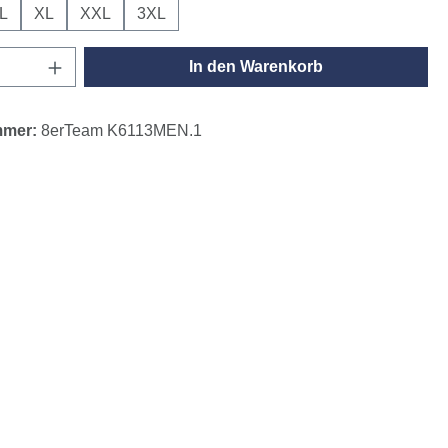
L
XL
XXL
3XL
Anzahl: Gib den gewünschten Wert ein oder
In den Warenkorb
mmer:
8erTeam K6113MEN.1