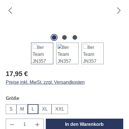
Regulärer Preis:
17,95 €
Preise inkl. MwSt. zzgl. Versandkosten
auswählen
Größe
S
M
L
XL
XXL
Produkt Anzahl: Gib den gewünschten Wert e
In den Warenkorb