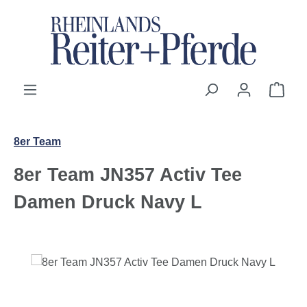
Zum Hauptinhalt springen
Ware
8er Team
8er Team JN357 Activ Tee
Damen Druck Navy L
Bildergalerie überspringen