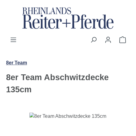
Zum Hauptinhalt springen
Ware
8er Team
8er Team Abschwitzdecke
135cm
Bildergalerie überspringen