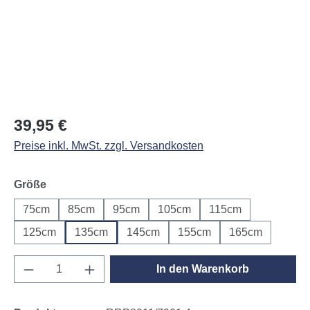
Regulärer Preis:
39,95 €
Preise inkl. MwSt. zzgl. Versandkosten
auswählen
Größe
75cm
85cm
95cm
105cm
115cm
125cm
135cm
145cm
155cm
165cm
Produkt Anzahl: Gib den gewünschten Wert e
In den Warenkorb